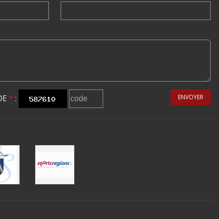
DE
*
:
ENVOYER